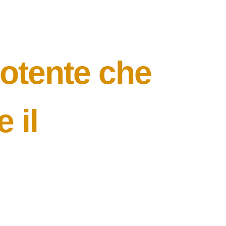
potente che
 il