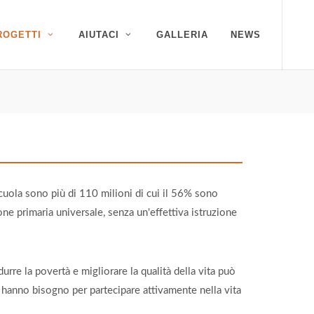
ROGETTI
AIUTACI
GALLERIA
NEWS
Visita il nostro canale 
cuola sono più di 110 milioni di cui il 56% sono
e primaria universale, senza un'effettiva istruzione
urre la povertà e migliorare la qualità della vita può
i hanno bisogno per partecipare attivamente nella vita