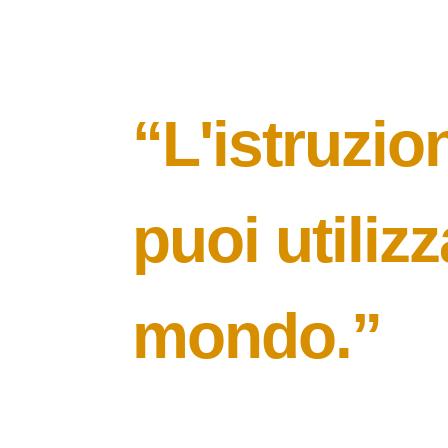
“L'istruzio
puoi utiliz
mondo.”
Nelson Mandela